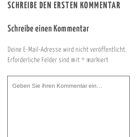
SCHREIBE DEN ERSTEN KOMMENTAR
Schreibe einen Kommentar
Deine E-Mail-Adresse wird nicht veröffentlicht.
Erforderliche Felder sind mit
*
markiert
I
h
r
K
o
m