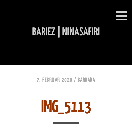
BARIEZ | NINASAFIRI
INHALT ÜBERSPRINGEN
7. FEBRUAR 2020 /
BARBARA
IMG_5113