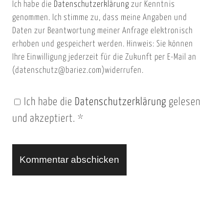
Ich habe die
Datenschutzerklärung
zur Kenntnis
s
a
genommen. Ich stimme zu, dass meine Angaben und
e
i
Daten zur Beantwortung meiner Anfrage elektronisch
i
l
erhoben und gespeichert werden. Hinweis: Sie können
t
Ihre Einwilligung jederzeit für die Zukunft per E-Mail an
(datenschutz@bariez.com)widerrufen.
e
n
Ich habe die
Datenschutzerklärung
gelesen
U
und akzeptiert.
*
R
L
A
l