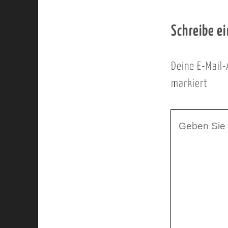
Schreibe e
Deine E-Mail-
markiert
I
h
r
K
o
m
m