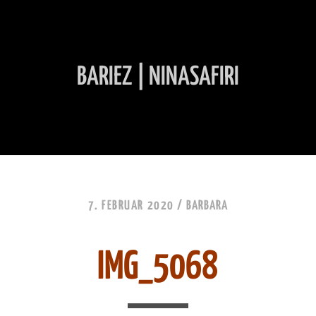
BARIEZ | NINASAFIRI
INHALT ÜBERSPRINGEN
7. FEBRUAR 2020 /
BARBARA
IMG_5068