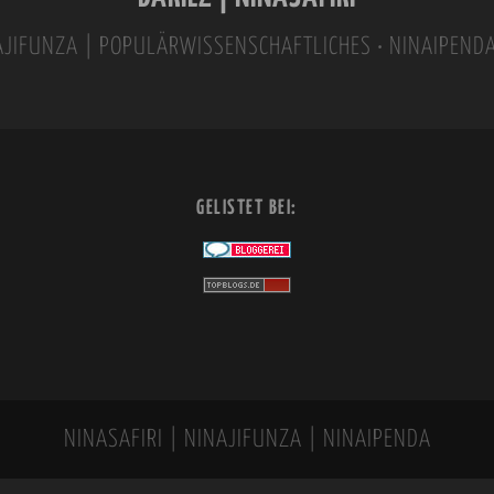
INAJIFUNZA | POPULÄRWISSENSCHAFTLICHES • NINAIPEND
GELISTET BEI:
NINASAFIRI | NINAJIFUNZA | NINAIPENDA