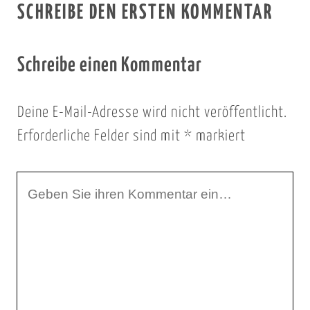
SCHREIBE DEN ERSTEN KOMMENTAR
Schreibe einen Kommentar
Deine E-Mail-Adresse wird nicht veröffentlicht.
Erforderliche Felder sind mit
*
markiert
I
h
r
K
o
m