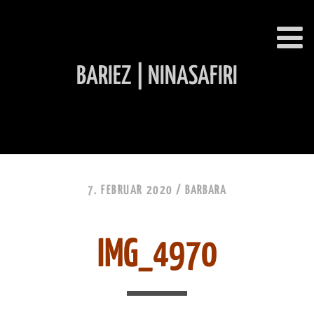
BARIEZ | NINASAFIRI
INHALT ÜBERSPRINGEN
7. FEBRUAR 2020 /
BARBARA
IMG_4970