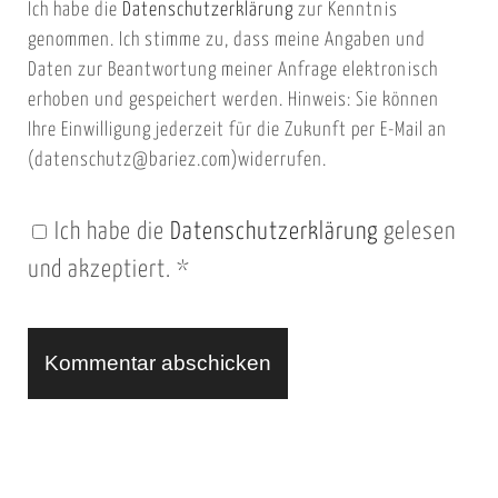
Ich habe die
Datenschutzerklärung
zur Kenntnis
s
a
genommen. Ich stimme zu, dass meine Angaben und
e
i
Daten zur Beantwortung meiner Anfrage elektronisch
i
l
erhoben und gespeichert werden. Hinweis: Sie können
t
Ihre Einwilligung jederzeit für die Zukunft per E-Mail an
(datenschutz@bariez.com)widerrufen.
e
n
Ich habe die
Datenschutzerklärung
gelesen
U
und akzeptiert.
*
R
L
A
l