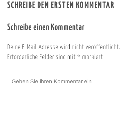
SCHREIBE DEN ERSTEN KOMMENTAR
Schreibe einen Kommentar
Deine E-Mail-Adresse wird nicht veröffentlicht.
Erforderliche Felder sind mit
*
markiert
I
h
r
K
o
m