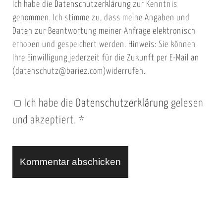
Ich habe die
Datenschutzerklärung
zur Kenntnis
s
a
genommen. Ich stimme zu, dass meine Angaben und
e
i
Daten zur Beantwortung meiner Anfrage elektronisch
i
l
erhoben und gespeichert werden. Hinweis: Sie können
t
Ihre Einwilligung jederzeit für die Zukunft per E-Mail an
(datenschutz@bariez.com)widerrufen.
e
n
Ich habe die
Datenschutzerklärung
gelesen
U
und akzeptiert.
*
R
L
A
l