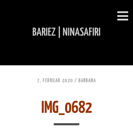
BARIEZ | NINASAFIRI
INHALT ÜBERSPRINGEN
7. FEBRUAR 2020 /
BARBARA
IMG_0682