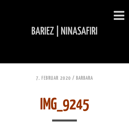
BARIEZ | NINASAFIRI
INHALT ÜBERSPRINGEN
7. FEBRUAR 2020 /
BARBARA
IMG_9245