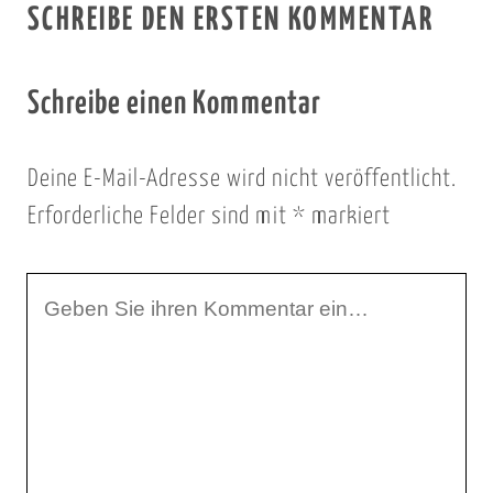
SCHREIBE DEN ERSTEN KOMMENTAR
Schreibe einen Kommentar
Deine E-Mail-Adresse wird nicht veröffentlicht.
Erforderliche Felder sind mit
*
markiert
I
h
r
K
o
m