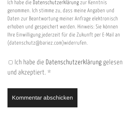
Ich habe die
Datenschutzerklärung
zur Kenntnis
s
a
genommen. Ich stimme zu, dass meine Angaben und
e
i
Daten zur Beantwortung meiner Anfrage elektronisch
i
l
erhoben und gespeichert werden. Hinweis: Sie können
t
Ihre Einwilligung jederzeit für die Zukunft per E-Mail an
(datenschutz@bariez.com)widerrufen.
e
n
Ich habe die
Datenschutzerklärung
gelesen
U
und akzeptiert.
*
R
L
A
l