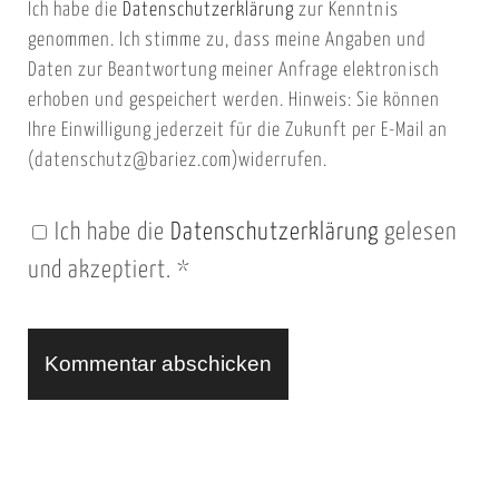
Ich habe die
Datenschutzerklärung
zur Kenntnis
s
a
genommen. Ich stimme zu, dass meine Angaben und
e
i
Daten zur Beantwortung meiner Anfrage elektronisch
i
l
erhoben und gespeichert werden. Hinweis: Sie können
t
Ihre Einwilligung jederzeit für die Zukunft per E-Mail an
(datenschutz@bariez.com)widerrufen.
e
n
Ich habe die
Datenschutzerklärung
gelesen
U
und akzeptiert.
*
R
L
A
l