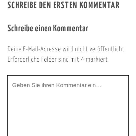
SCHREIBE DEN ERSTEN KOMMENTAR
Schreibe einen Kommentar
Deine E-Mail-Adresse wird nicht veröffentlicht.
Erforderliche Felder sind mit
*
markiert
I
h
r
K
o
m