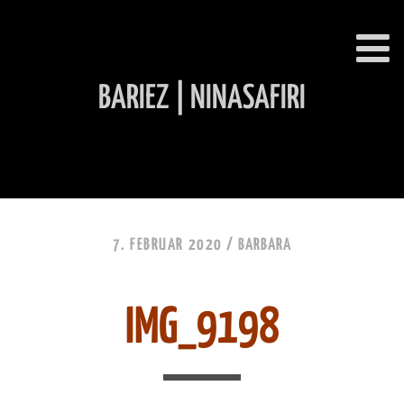
BARIEZ | NINASAFIRI
INHALT ÜBERSPRINGEN
7. FEBRUAR 2020 /
BARBARA
IMG_9198