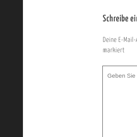
Schreibe e
Deine E-Mail-
markiert
I
h
r
K
o
m
m