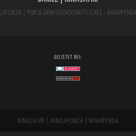
INAJIFUNZA | POPULÄRWISSENSCHAFTLICHES • NINAIPEND
GELISTET BEI:
NINASAFIRI | NINAJIFUNZA | NINAIPENDA