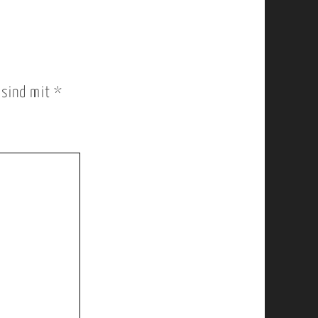
r sind mit
*