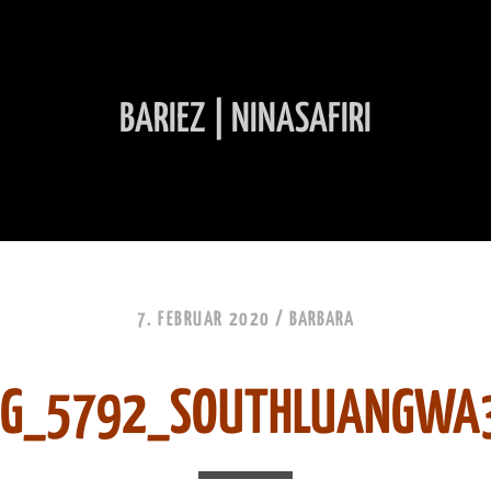
BARIEZ | NINASAFIRI
INHALT ÜBERSPRINGEN
7. FEBRUAR 2020 /
BARBARA
MG_5792_SOUTHLUANGWA