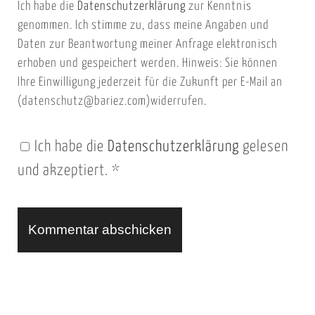
Ich habe die
Datenschutzerklärung
zur Kenntnis
s
a
genommen. Ich stimme zu, dass meine Angaben und
e
i
Daten zur Beantwortung meiner Anfrage elektronisch
i
l
erhoben und gespeichert werden. Hinweis: Sie können
t
Ihre Einwilligung jederzeit für die Zukunft per E-Mail an
(datenschutz@bariez.com)widerrufen.
e
n
Ich habe die
Datenschutzerklärung
gelesen
U
und akzeptiert.
*
R
L
A
l