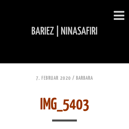
BARIEZ | NINASAFIRI
INHALT ÜBERSPRINGEN
7. FEBRUAR 2020 /
BARBARA
IMG_5403