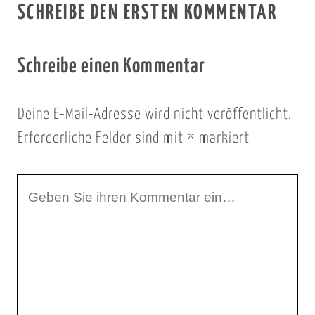
SCHREIBE DEN ERSTEN KOMMENTAR
Schreibe einen Kommentar
Deine E-Mail-Adresse wird nicht veröffentlicht.
Erforderliche Felder sind mit
*
markiert
I
h
r
K
o
m