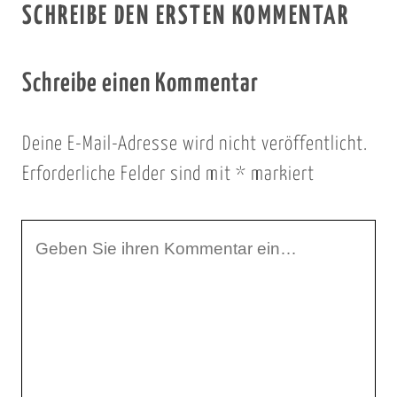
SCHREIBE DEN ERSTEN KOMMENTAR
Schreibe einen Kommentar
Deine E-Mail-Adresse wird nicht veröffentlicht.
Erforderliche Felder sind mit
*
markiert
I
h
r
K
o
m