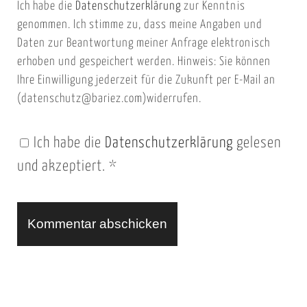
Ich habe die
Datenschutzerklärung
zur Kenntnis
s
a
genommen. Ich stimme zu, dass meine Angaben und
e
i
Daten zur Beantwortung meiner Anfrage elektronisch
i
l
erhoben und gespeichert werden. Hinweis: Sie können
t
Ihre Einwilligung jederzeit für die Zukunft per E-Mail an
(datenschutz@bariez.com)widerrufen.
e
n
Ich habe die
Datenschutzerklärung
gelesen
U
und akzeptiert.
*
R
L
A
l