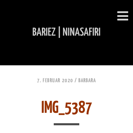
BARIEZ | NINASAFIRI
INHALT ÜBERSPRINGEN
7. FEBRUAR 2020 /
BARBARA
IMG_5387