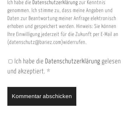
Ich habe die
Datenschutzerklärung
zur Kenntnis
s
a
genommen. Ich stimme zu, dass meine Angaben und
e
i
Daten zur Beantwortung meiner Anfrage elektronisch
i
l
erhoben und gespeichert werden. Hinweis: Sie können
t
Ihre Einwilligung jederzeit für die Zukunft per E-Mail an
(datenschutz@bariez.com)widerrufen.
e
n
Ich habe die
Datenschutzerklärung
gelesen
U
und akzeptiert.
*
R
L
A
l