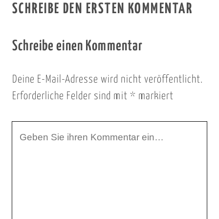
SCHREIBE DEN ERSTEN KOMMENTAR
Schreibe einen Kommentar
Deine E-Mail-Adresse wird nicht veröffentlicht.
Erforderliche Felder sind mit
*
markiert
I
h
r
K
o
m