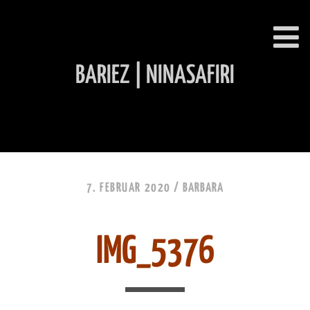
BARIEZ | NINASAFIRI
INHALT ÜBERSPRINGEN
7. FEBRUAR 2020 /
BARBARA
IMG_5376