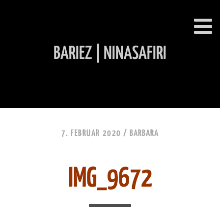
BARIEZ | NINASAFIRI
INHALT ÜBERSPRINGEN
7. FEBRUAR 2020 /
BARBARA
IMG_9672