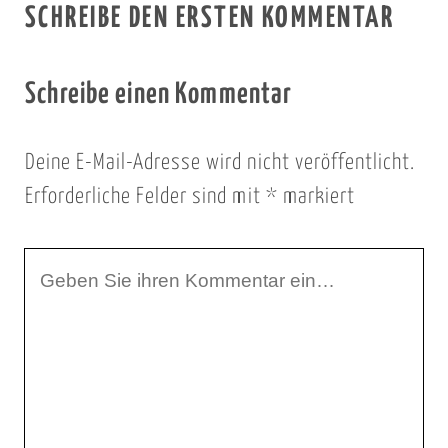
SCHREIBE DEN ERSTEN KOMMENTAR
Schreibe einen Kommentar
Deine E-Mail-Adresse wird nicht veröffentlicht.
Erforderliche Felder sind mit
*
markiert
I
h
r
K
o
m