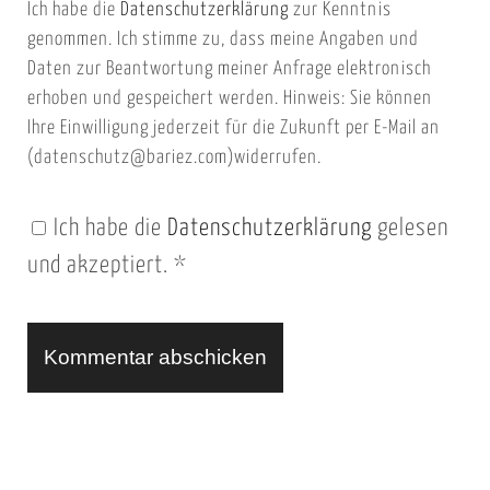
Ich habe die
Datenschutzerklärung
zur Kenntnis
s
a
genommen. Ich stimme zu, dass meine Angaben und
e
i
Daten zur Beantwortung meiner Anfrage elektronisch
i
l
erhoben und gespeichert werden. Hinweis: Sie können
t
Ihre Einwilligung jederzeit für die Zukunft per E-Mail an
(datenschutz@bariez.com)widerrufen.
e
n
Ich habe die
Datenschutzerklärung
gelesen
U
und akzeptiert.
*
R
L
A
l