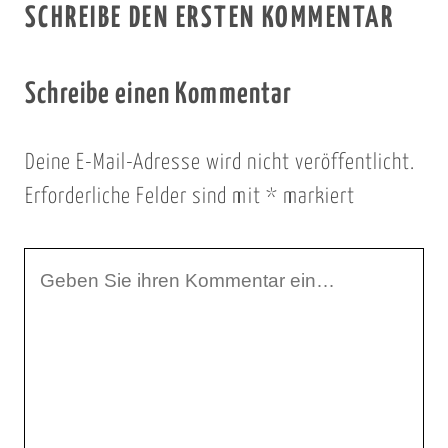
SCHREIBE DEN ERSTEN KOMMENTAR
Schreibe einen Kommentar
Deine E-Mail-Adresse wird nicht veröffentlicht.
Erforderliche Felder sind mit
*
markiert
I
h
r
K
o
m