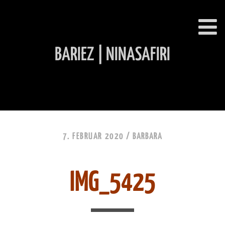
BARIEZ | NINASAFIRI
INHALT ÜBERSPRINGEN
7. FEBRUAR 2020 /
BARBARA
IMG_5425