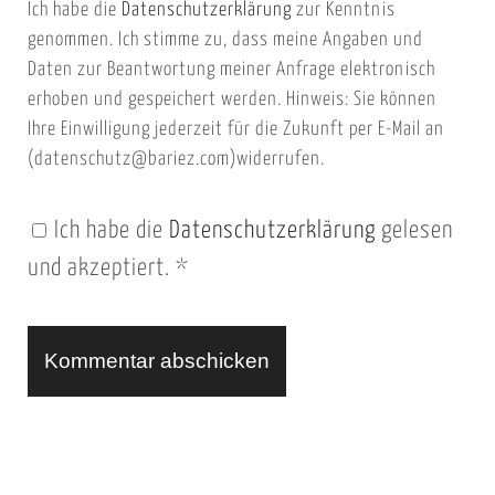
Ich habe die
Datenschutzerklärung
zur Kenntnis
s
a
genommen. Ich stimme zu, dass meine Angaben und
e
i
Daten zur Beantwortung meiner Anfrage elektronisch
i
l
erhoben und gespeichert werden. Hinweis: Sie können
t
Ihre Einwilligung jederzeit für die Zukunft per E-Mail an
(datenschutz@bariez.com)widerrufen.
e
n
Ich habe die
Datenschutzerklärung
gelesen
U
und akzeptiert.
*
R
L
A
l