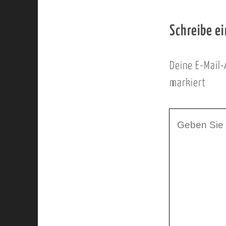
Schreibe e
Deine E-Mail-
markiert
I
h
r
K
o
m
m