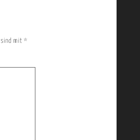
r sind mit
*