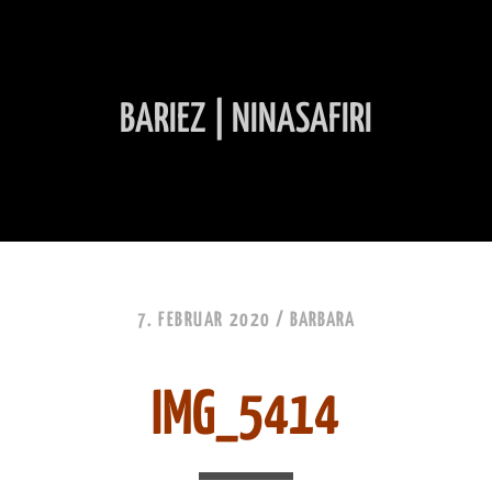
BARIEZ | NINASAFIRI
INHALT ÜBERSPRINGEN
7. FEBRUAR 2020 /
BARBARA
IMG_5414