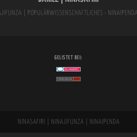
INAJIFUNZA | POPULÄRWISSENSCHAFTLICHES • NINAIPEND
GELISTET BEI:
NINASAFIRI | NINAJIFUNZA | NINAIPENDA