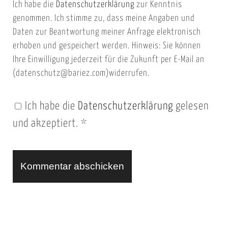
Ich habe die
Datenschutzerklärung
zur Kenntnis
s
a
genommen. Ich stimme zu, dass meine Angaben und
e
i
Daten zur Beantwortung meiner Anfrage elektronisch
i
l
erhoben und gespeichert werden. Hinweis: Sie können
t
Ihre Einwilligung jederzeit für die Zukunft per E-Mail an
(datenschutz@bariez.com)widerrufen.
e
n
Ich habe die
Datenschutzerklärung
gelesen
U
und akzeptiert.
*
R
L
A
l