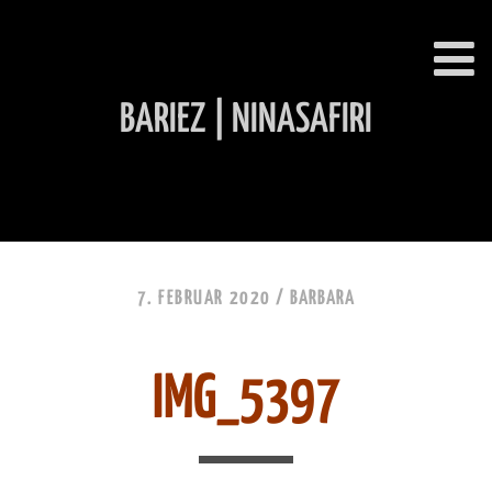
BARIEZ | NINASAFIRI
INHALT ÜBERSPRINGEN
7. FEBRUAR 2020 /
BARBARA
IMG_5397