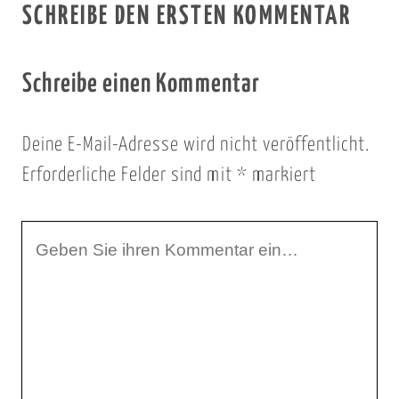
SCHREIBE DEN ERSTEN KOMMENTAR
Schreibe einen Kommentar
Deine E-Mail-Adresse wird nicht veröffentlicht.
Erforderliche Felder sind mit
*
markiert
I
h
r
K
o
m