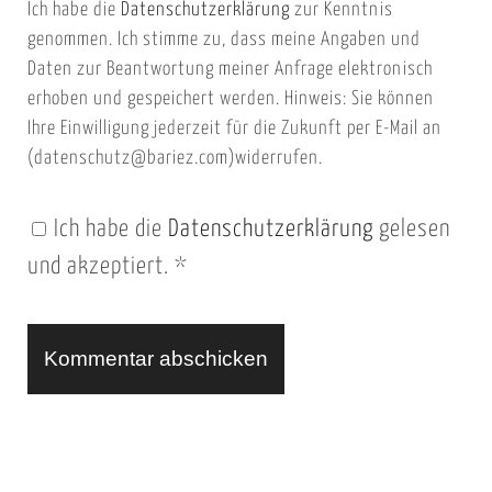
Ich habe die
Datenschutzerklärung
zur Kenntnis
s
a
genommen. Ich stimme zu, dass meine Angaben und
e
i
Daten zur Beantwortung meiner Anfrage elektronisch
i
l
erhoben und gespeichert werden. Hinweis: Sie können
t
Ihre Einwilligung jederzeit für die Zukunft per E-Mail an
(datenschutz@bariez.com)widerrufen.
e
n
Ich habe die
Datenschutzerklärung
gelesen
U
und akzeptiert.
*
R
L
A
l