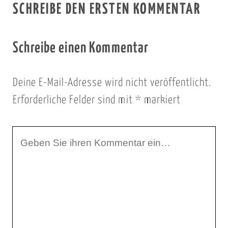
SCHREIBE DEN ERSTEN KOMMENTAR
Schreibe einen Kommentar
Deine E-Mail-Adresse wird nicht veröffentlicht.
Erforderliche Felder sind mit
*
markiert
I
h
r
K
o
m