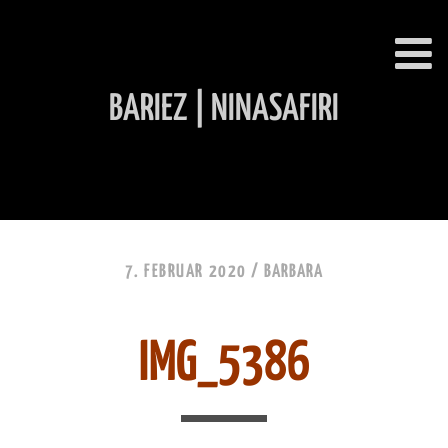
BARIEZ | NINASAFIRI
INHALT ÜBERSPRINGEN
7. FEBRUAR 2020 /
BARBARA
IMG_5386