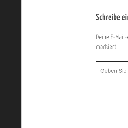
Schreibe e
Deine E-Mail-
markiert
I
h
r
K
o
m
m