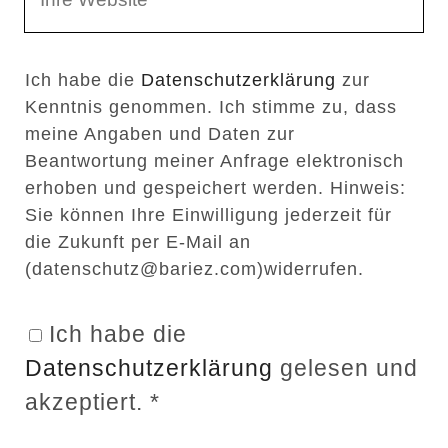
e
E
b
m
Ich habe die
Datenschutzerklärung
zur
s
a
Kenntnis genommen. Ich stimme zu, dass
e
i
meine Angaben und Daten zur
i
l
Beantwortung meiner Anfrage elektronisch
t
erhoben und gespeichert werden. Hinweis:
Sie können Ihre Einwilligung jederzeit für
e
die Zukunft per E-Mail an
n
(datenschutz@bariez.com)widerrufen.
U
R
Ich habe die
L
Datenschutzerklärung
gelesen und
akzeptiert.
*