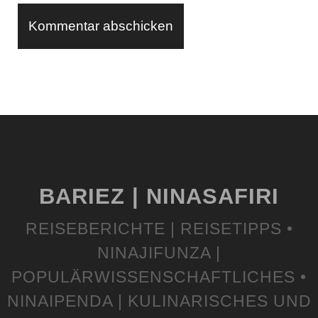
BARIEZ | NINASAFIRI
REISEBERICHTE | REISETIPPS •
NINAJIFUNZA |
POPULÄRWISSENSCHAFTLICHES •
NINAIPENDA | KULINARISCHES UND