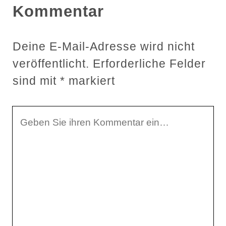
Kommentar
Deine E-Mail-Adresse wird nicht
veröffentlicht.
Erforderliche Felder
sind mit
*
markiert
I
h
r
K
o
m
m