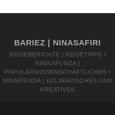
BARIEZ | NINASAFIRI
REISEBERICHTE | REISETIPPS •
NINAJIFUNZA |
POPULÄRWISSENSCHAFTLICHES •
NINAIPENDA | KULINARISCHES UND
KREATIVES