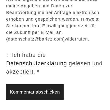
e
i
meine Angaben und Daten zur
i
l
Beantwortung meiner Anfrage elektronisch
t
erhoben und gespeichert werden. Hinweis:
Sie können Ihre Einwilligung jederzeit für
e
die Zukunft per E-Mail an
n
(datenschutz@bariez.com)widerrufen.
U
R
Ich habe die
L
Datenschutzerklärung
gelesen und
akzeptiert.
*