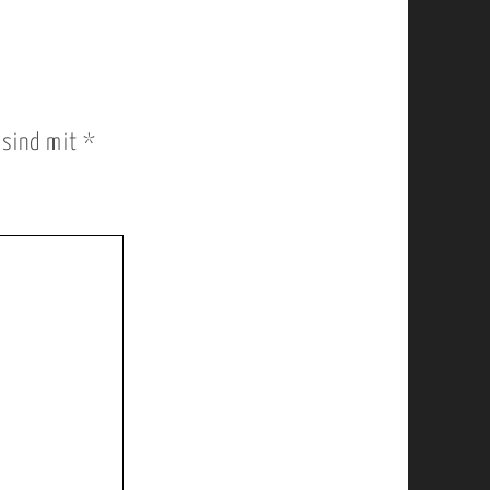
r sind mit
*