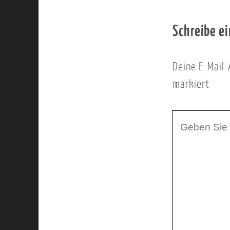
Schreibe e
Deine E-Mail-
markiert
I
h
r
K
o
m
m