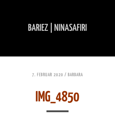
BARIEZ | NINASAFIRI
INHALT ÜBERSPRINGEN
7. FEBRUAR 2020 /
BARBARA
IMG_4850