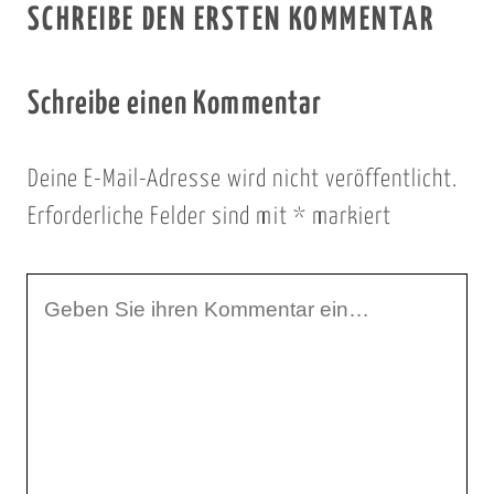
SCHREIBE DEN ERSTEN KOMMENTAR
Schreibe einen Kommentar
Deine E-Mail-Adresse wird nicht veröffentlicht.
Erforderliche Felder sind mit
*
markiert
I
h
r
K
o
m