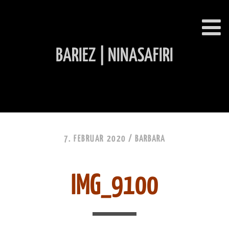
BARIEZ | NINASAFIRI
INHALT ÜBERSPRINGEN
7. FEBRUAR 2020 /
BARBARA
IMG_9100