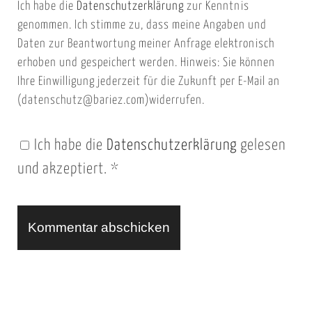
Ich habe die
Datenschutzerklärung
zur Kenntnis
s
a
genommen. Ich stimme zu, dass meine Angaben und
e
i
Daten zur Beantwortung meiner Anfrage elektronisch
i
l
erhoben und gespeichert werden. Hinweis: Sie können
t
Ihre Einwilligung jederzeit für die Zukunft per E-Mail an
(datenschutz@bariez.com)widerrufen.
e
n
Ich habe die
Datenschutzerklärung
gelesen
U
und akzeptiert.
*
R
L
A
l