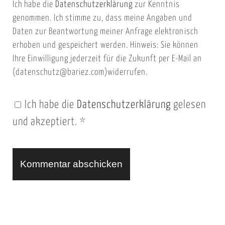
Ich habe die
Datenschutzerklärung
zur Kenntnis
s
a
genommen. Ich stimme zu, dass meine Angaben und
e
i
Daten zur Beantwortung meiner Anfrage elektronisch
i
l
erhoben und gespeichert werden. Hinweis: Sie können
t
Ihre Einwilligung jederzeit für die Zukunft per E-Mail an
(datenschutz@bariez.com)widerrufen.
e
n
Ich habe die
Datenschutzerklärung
gelesen
U
und akzeptiert.
*
R
L
A
l