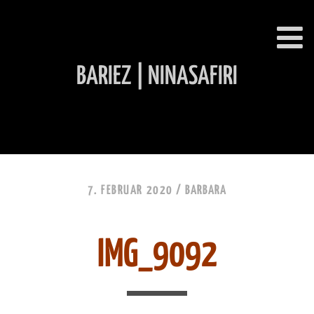
BARIEZ | NINASAFIRI
INHALT ÜBERSPRINGEN
7. FEBRUAR 2020 /
BARBARA
IMG_9092