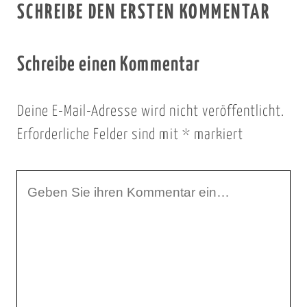
SCHREIBE DEN ERSTEN KOMMENTAR
Schreibe einen Kommentar
Deine E-Mail-Adresse wird nicht veröffentlicht.
Erforderliche Felder sind mit
*
markiert
I
h
r
K
o
m