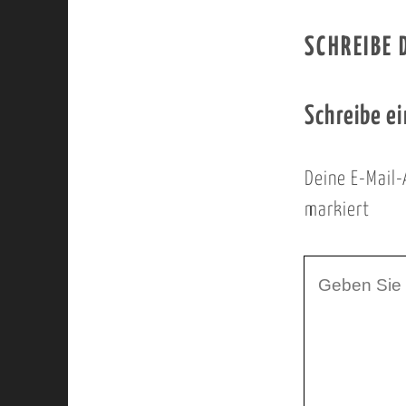
SCHREIBE
Schreibe e
Deine E-Mail-
markiert
I
h
r
K
o