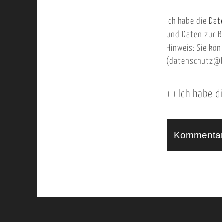
b
m
Ich habe die
Dat
s
a
und Daten zur B
e
i
Hinweis: Sie kön
i
l
(datenschutz@b
t
e
Ich habe d
n
U
R
L
A
l
t
e