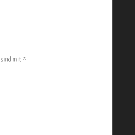
r sind mit
*