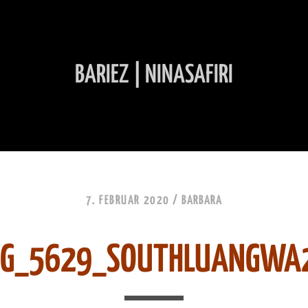
BARIEZ | NINASAFIRI
INHALT ÜBERSPRINGEN
7. FEBRUAR 2020 /
BARBARA
MG_5629_SOUTHLUANGWA