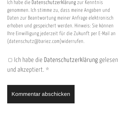
Ich habe die
Datenschutzerklärung
zur Kenntnis
s
a
genommen. Ich stimme zu, dass meine Angaben und
e
i
Daten zur Beantwortung meiner Anfrage elektronisch
i
l
erhoben und gespeichert werden. Hinweis: Sie können
t
Ihre Einwilligung jederzeit für die Zukunft per E-Mail an
(datenschutz@bariez.com)widerrufen.
e
n
Ich habe die
Datenschutzerklärung
gelesen
U
und akzeptiert.
*
R
L
A
l