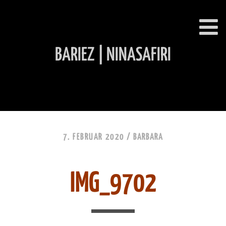
BARIEZ | NINASAFIRI
INHALT ÜBERSPRINGEN
7. FEBRUAR 2020 /
BARBARA
IMG_9702