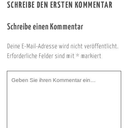
SCHREIBE DEN ERSTEN KOMMENTAR
Schreibe einen Kommentar
Deine E-Mail-Adresse wird nicht veröffentlicht.
Erforderliche Felder sind mit
*
markiert
I
h
r
K
o
m