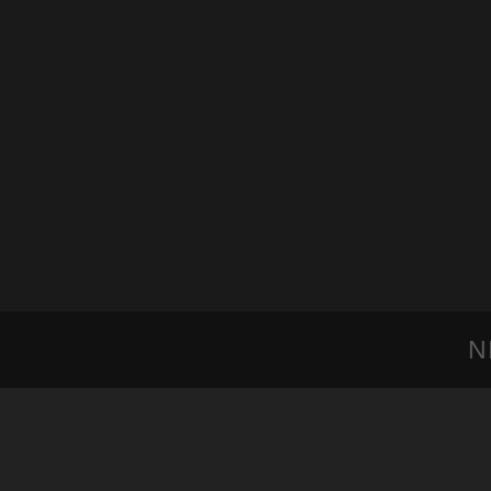
N
BARIEZ | NINASAFIRI