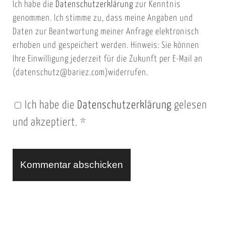
Ich habe die
Datenschutzerklärung
zur Kenntnis
s
a
genommen. Ich stimme zu, dass meine Angaben und
e
i
Daten zur Beantwortung meiner Anfrage elektronisch
i
l
erhoben und gespeichert werden. Hinweis: Sie können
t
Ihre Einwilligung jederzeit für die Zukunft per E-Mail an
(datenschutz@bariez.com)widerrufen.
e
n
Ich habe die
Datenschutzerklärung
gelesen
U
und akzeptiert.
*
R
L
A
l