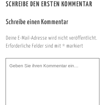
SCHREIBE DEN ERSTEN KOMMENTAR
Schreibe einen Kommentar
Deine E-Mail-Adresse wird nicht veröffentlicht.
Erforderliche Felder sind mit
*
markiert
I
h
r
K
o
m