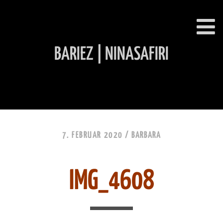
BARIEZ | NINASAFIRI
INHALT ÜBERSPRINGEN
7. FEBRUAR 2020 /
BARBARA
IMG_4608