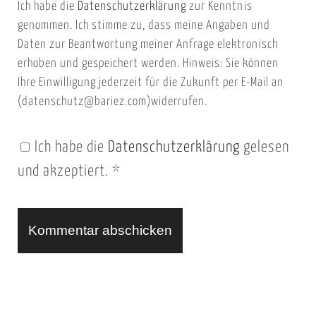
Ich habe die
Datenschutzerklärung
zur Kenntnis
s
a
genommen. Ich stimme zu, dass meine Angaben und
e
i
Daten zur Beantwortung meiner Anfrage elektronisch
i
l
erhoben und gespeichert werden. Hinweis: Sie können
t
Ihre Einwilligung jederzeit für die Zukunft per E-Mail an
(datenschutz@bariez.com)widerrufen.
e
n
Ich habe die
Datenschutzerklärung
gelesen
U
und akzeptiert.
*
R
L
A
l