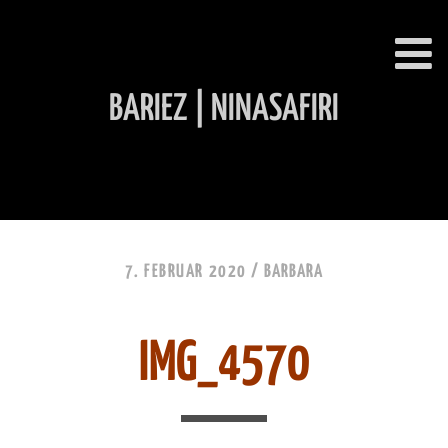
BARIEZ | NINASAFIRI
INHALT ÜBERSPRINGEN
7. FEBRUAR 2020 /
BARBARA
IMG_4570