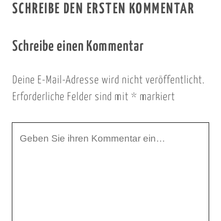
SCHREIBE DEN ERSTEN KOMMENTAR
Schreibe einen Kommentar
Deine E-Mail-Adresse wird nicht veröffentlicht.
Erforderliche Felder sind mit
*
markiert
I
h
r
K
o
m