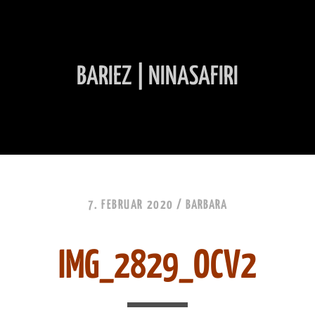
BARIEZ | NINASAFIRI
INHALT ÜBERSPRINGEN
7. FEBRUAR 2020 /
BARBARA
IMG_2829_OCV2