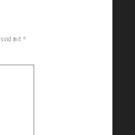
r sind mit
*