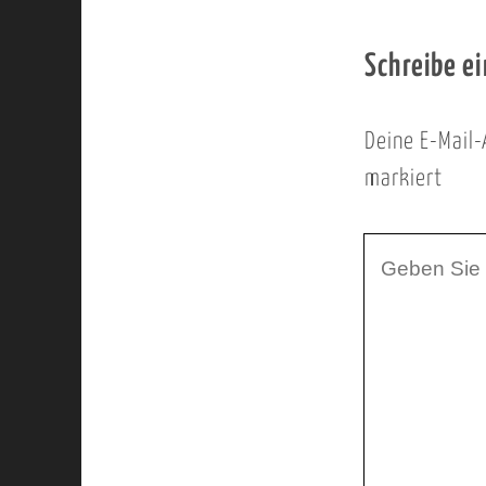
Schreibe e
Deine E-Mail-
markiert
I
h
r
K
o
m
m