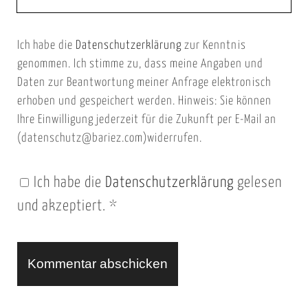
e
E
b
m
Ich habe die
Datenschutzerklärung
zur Kenntnis
s
a
genommen. Ich stimme zu, dass meine Angaben und
e
i
Daten zur Beantwortung meiner Anfrage elektronisch
i
l
erhoben und gespeichert werden. Hinweis: Sie können
t
Ihre Einwilligung jederzeit für die Zukunft per E-Mail an
(datenschutz@bariez.com)widerrufen.
e
n
Ich habe die
Datenschutzerklärung
gelesen
U
und akzeptiert.
*
R
L