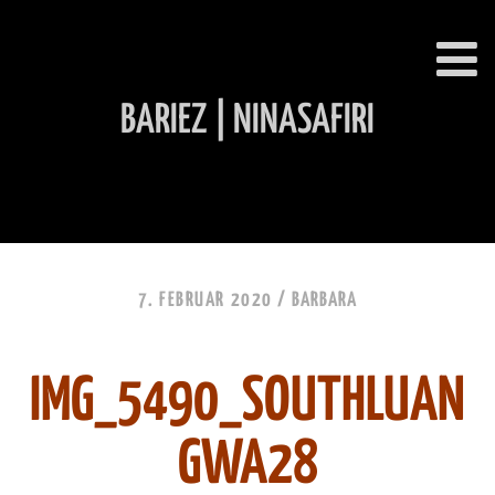
BARIEZ | NINASAFIRI
INHALT ÜBERSPRINGEN
7. FEBRUAR 2020 /
BARBARA
IMG_5490_SOUTHLUAN
GWA28