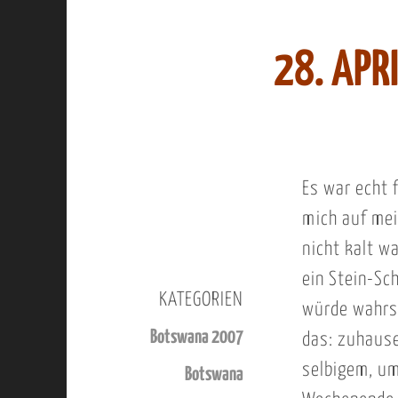
28. APR
Es war echt f
mich auf mei
nicht kalt wa
ein Stein-Sc
KATEGORIEN
würde wahrsc
Botswana 2007
das: zuhause
selbigem, um
Botswana