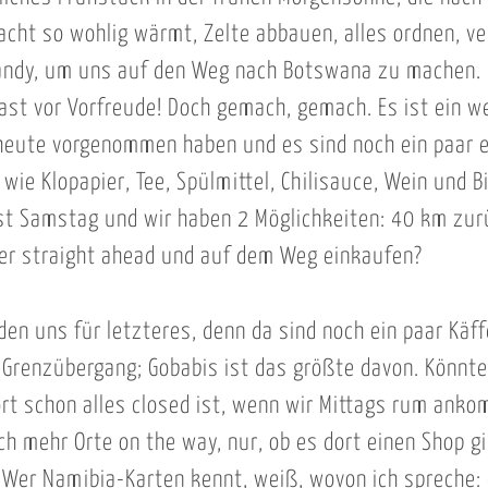
acht so wohlig wärmt, Zelte abbauen, alles ordnen, v
Landy, um uns auf den Weg nach Botswana zu machen.
fast vor Vorfreude! Doch gemach, gemach. Es ist ein w
heute vorgenommen haben und es sind noch ein paar e
wie Klopapier, Tee, Spülmittel, Chilisauce, Wein und B
st Samstag und wir haben 2 Möglichkeiten: 40 km zur
er straight ahead und auf dem Weg einkaufen?
den uns für letzteres, denn da sind noch ein paar Käff
Grenzübergang; Gobabis ist das größte davon. Könnte
ort schon alles closed ist, wenn wir Mittags rum ank
ch mehr Orte on the way, nur, ob es dort einen Shop gi
 Wer Namibia-Karten kennt, weiß, wovon ich spreche: 