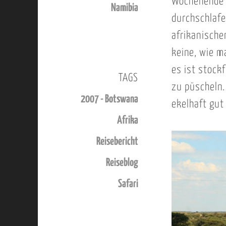
Wochenende k
Namibia
durchschlafe
afrikanische
keine, wie m
es ist stock
TAGS
zu püscheln.
2007 - Botswana
ekelhaft gut
Afrika
Reisebericht
Reiseblog
Safari