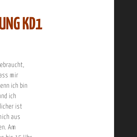
TUNG KD1
gebraucht,
ass mir
enn ich bin
und ich
icher ist
mich aus
en. Am