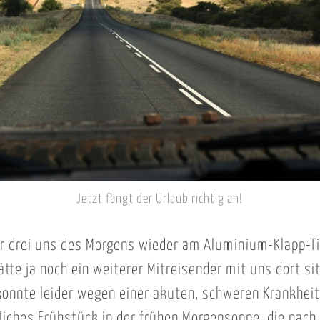
Jetzt fängt der Urlaub richtig an!
ir drei uns des Morgens wieder am Aluminium-Klapp-T
ätte ja noch ein weiterer Mitreisender mit uns dort si
konnte leider wegen einer akuten, schweren Krankheit
liches Frühstück in der frühen Morgensonne, die nach