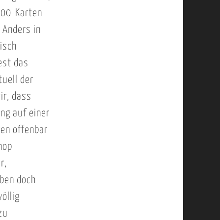
.000-Karten
 Anders in
bisch
est das
uell der
ir, dass
ung auf einer
ren offenbar
hop
r,
aben doch
öllig
zu