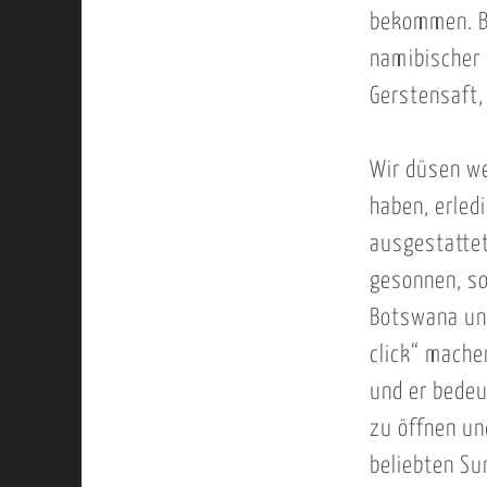
bekommen. Be
namibischer 
Gerstensaft,
Wir düsen we
haben, erled
ausgestattet
gesonnen, so 
Botswana und
click“ mache
und er bedeu
zu öffnen un
beliebten Su