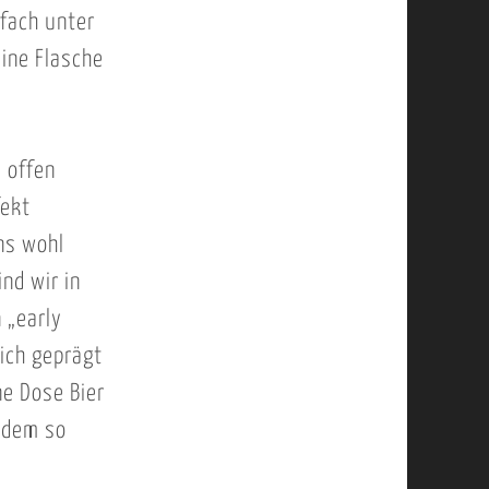
nfach unter
ine Flasche
 offen
fekt
ns wohl
ind wir in
 „early
ich geprägt
ne Dose Bier
 dem so