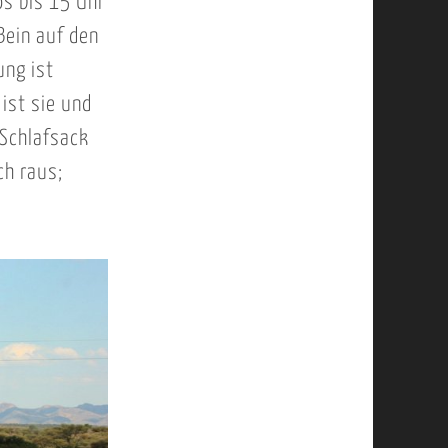
os bis 15 Uhr
Bein auf den
ung ist
ist sie und
 Schlafsack
ch raus;