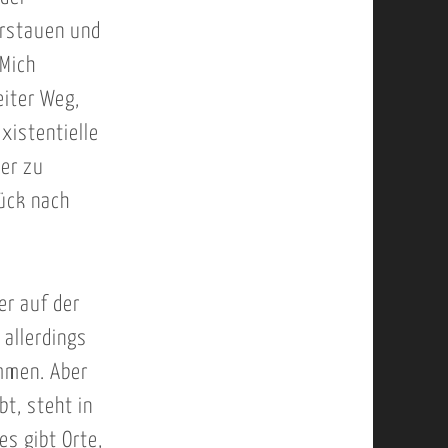
erstauen und
 Mich
eiter Weg,
xistentielle
ier zu
ück nach
er auf der
 allerdings
ommen. Aber
bt, steht in
es gibt Orte,