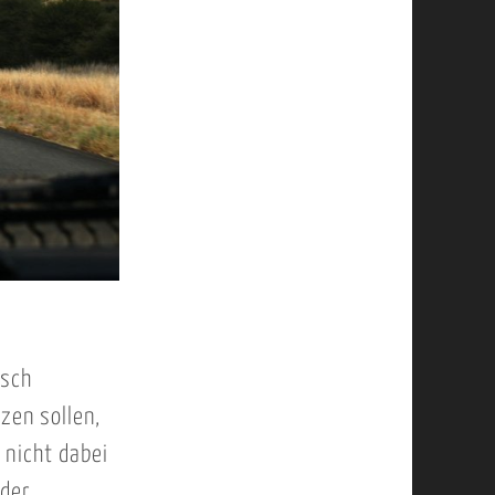
isch
tzen sollen,
 nicht dabei
 der