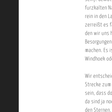
furzkalten N
rein in den 
zerreißt es 
den wir uns 
Besorgungen 
machen. Es i
Windhoek od
Wir entschei
Strecke zum 
sein, dass d
da sind ja no
den Sternen.