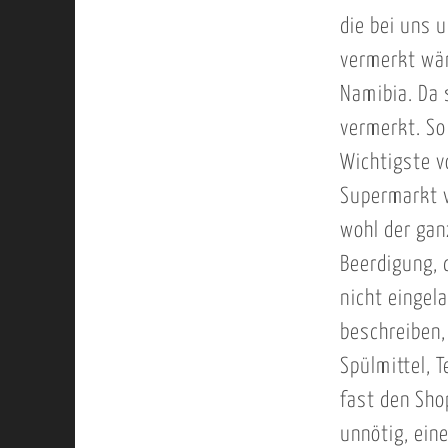
die bei uns u
vermerkt wär
Namibia. Da s
vermerkt. So
Wichtigste v
Supermarkt v
wohl der ganz
Beerdigung, 
nicht eingel
beschreiben, 
Spülmittel, 
fast den Shop
unnötig, eine