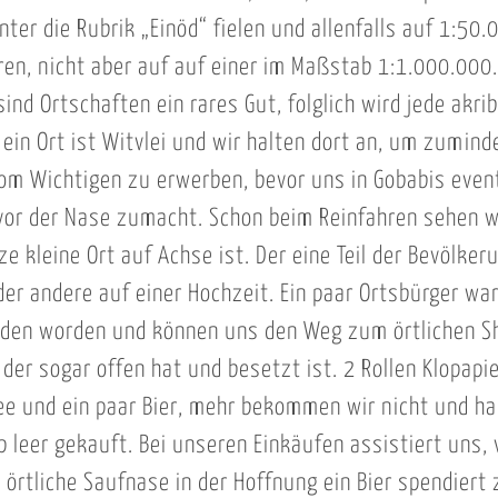
nter die Rubrik „Einöd“ fielen und allenfalls auf 1:50
en, nicht aber auf auf einer im Maßstab 1:1.000.000.
ind Ortschaften ein rares Gut, folglich wird jede akri
 ein Ort ist Witvlei und wir halten dort an, um zumind
om Wichtigen zu erwerben, bevor uns in Gobabis event
or der Nase zumacht. Schon beim Reinfahren sehen w
e kleine Ort auf Achse ist. Der eine Teil der Bevölker
der andere auf einer Hochzeit. Ein paar Ortsbürger wa
aden worden und können uns den Weg zum örtlichen S
der sogar offen hat und besetzt ist. 2 Rollen Klopapie
Tee und ein paar Bier, mehr bekommen wir nicht und h
 leer gekauft. Bei unseren Einkäufen assistiert uns, v
 örtliche Saufnase in der Hoffnung ein Bier spendiert 