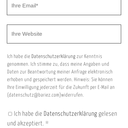
I
N
h
a
r
m
W
e
e
e
E
b
m
Ich habe die
Datenschutzerklärung
zur Kenntnis
s
a
genommen. Ich stimme zu, dass meine Angaben und
e
i
Daten zur Beantwortung meiner Anfrage elektronisch
i
l
erhoben und gespeichert werden. Hinweis: Sie können
t
Ihre Einwilligung jederzeit für die Zukunft per E-Mail an
(datenschutz@bariez.com)widerrufen.
e
n
Ich habe die
Datenschutzerklärung
gelesen
U
und akzeptiert.
*
R