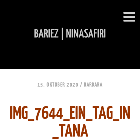
BARIEZ | NINASAFIRI
INHALT ÜBERSPRINGEN
15. OKTOBER 2020 /
BARBARA
IMG_7644_EIN_TAG_IN
_TANA