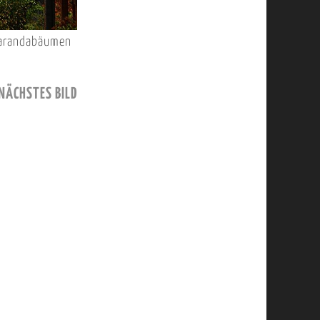
akarandabäumen
NÄCHSTES BILD