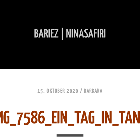
BARIEZ | NINASAFIRI
INHALT ÜBERSPRINGEN
15. OKTOBER 2020 /
BARBARA
MG_7586_EIN_TAG_IN_TA