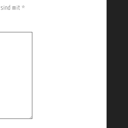
r sind mit
*