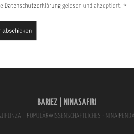
ie
Datenschutzerklärung
gelesen und akzeptiert.
*
BARIEZ | NINASAFIRI
INAJIFUNZA | POPULÄRWISSENSCHAFTLICHES • NINAIPEND