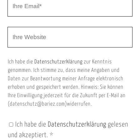
I
N
h
a
r
m
W
e
e
e
E
b
m
Ich habe die
Datenschutzerklärung
zur Kenntnis
s
a
genommen. Ich stimme zu, dass meine Angaben und
e
i
Daten zur Beantwortung meiner Anfrage elektronisch
i
l
erhoben und gespeichert werden. Hinweis: Sie können
t
Ihre Einwilligung jederzeit für die Zukunft per E-Mail an
(datenschutz@bariez.com)widerrufen.
e
n
Ich habe die
Datenschutzerklärung
gelesen
U
und akzeptiert.
*
R