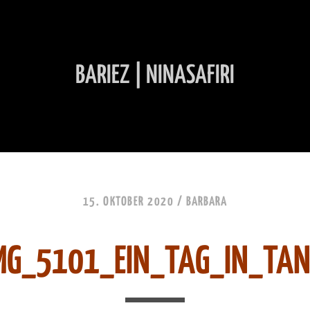
BARIEZ | NINASAFIRI
INHALT ÜBERSPRINGEN
15. OKTOBER 2020 /
BARBARA
MG_5101_EIN_TAG_IN_TA