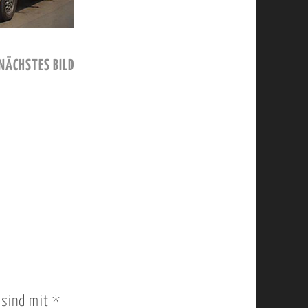
NÄCHSTES BILD
r sind mit
*