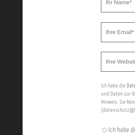
r
h
r
I
N
h
a
r
m
W
e
e
e
E
b
m
Ich habe die
Dat
s
a
und Daten zur B
e
i
Hinweis: Sie kön
i
l
(datenschutz@b
t
e
Ich habe d