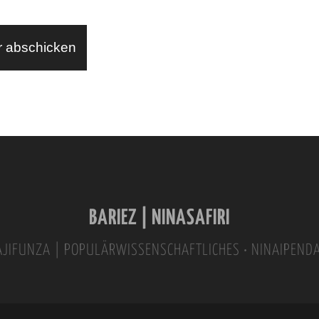
BARIEZ | NINASAFIRI
INAJIFUNZA | POPULÄRWISSENSCHAFTLICHES • NINAIPEND