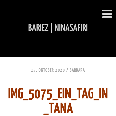
BARIEZ | NINASAFIRI
INHALT ÜBERSPRINGEN
15. OKTOBER 2020 /
BARBARA
IMG_5075_EIN_TAG_IN
_TANA