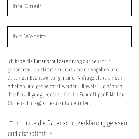
I
N
h
a
r
m
W
e
e
e
E
b
m
Ich habe die
Datenschutzerklärung
zur Kenntnis
s
a
genommen. Ich stimme zu, dass meine Angaben und
e
i
Daten zur Beantwortung meiner Anfrage elektronisch
i
l
erhoben und gespeichert werden. Hinweis: Sie können
t
Ihre Einwilligung jederzeit für die Zukunft per E-Mail an
(datenschutz@bariez.com)widerrufen.
e
n
Ich habe die
Datenschutzerklärung
gelesen
U
und akzeptiert.
*
R