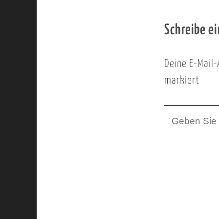
Schreibe e
Deine E-Mail-
markiert
I
h
r
K
o
m
m