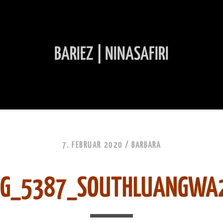
BARIEZ | NINASAFIRI
INHALT ÜBERSPRINGEN
7. FEBRUAR 2020 /
BARBARA
MG_5387_SOUTHLUANGWA