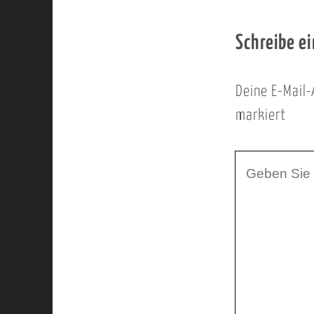
Schreibe e
Deine E-Mail-
markiert
I
h
r
K
o
m
m