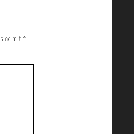
r sind mit
*