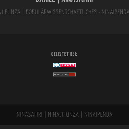
INAJIFUNZA | POPULÄRWISSENSCHAFTLICHES • NINAIPEND
GELISTET BEI:
NINASAFIRI | NINAJIFUNZA | NINAIPENDA