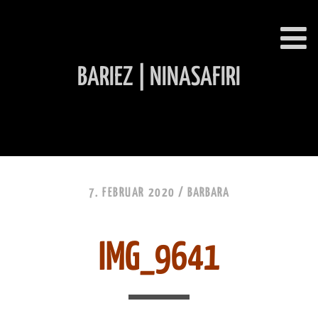
BARIEZ | NINASAFIRI
INHALT ÜBERSPRINGEN
7. FEBRUAR 2020 /
BARBARA
IMG_9641