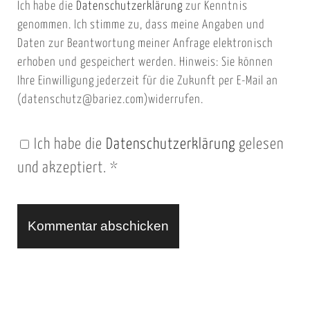
Ich habe die
Datenschutzerklärung
zur Kenntnis
s
a
genommen. Ich stimme zu, dass meine Angaben und
e
i
Daten zur Beantwortung meiner Anfrage elektronisch
i
l
erhoben und gespeichert werden. Hinweis: Sie können
t
Ihre Einwilligung jederzeit für die Zukunft per E-Mail an
(datenschutz@bariez.com)widerrufen.
e
n
Ich habe die
Datenschutzerklärung
gelesen
U
und akzeptiert.
*
R
L
A
l