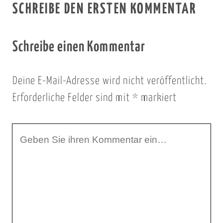
SCHREIBE DEN ERSTEN KOMMENTAR
Schreibe einen Kommentar
Deine E-Mail-Adresse wird nicht veröffentlicht.
Erforderliche Felder sind mit
*
markiert
I
h
r
K
o
m