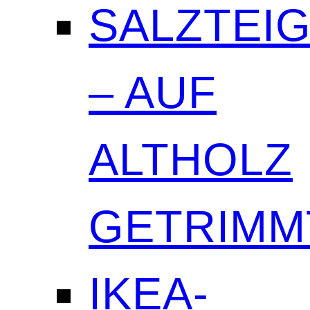
SALZTEI
– AUF
ALTHOLZ
GETRIMM
IKEA-