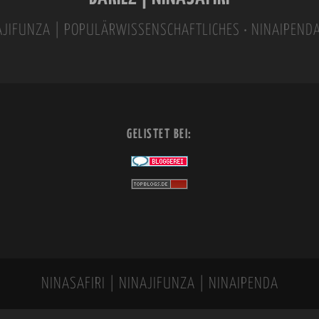
INAJIFUNZA | POPULÄRWISSENSCHAFTLICHES • NINAIPEND
GELISTET BEI:
NINASAFIRI | NINAJIFUNZA | NINAIPENDA