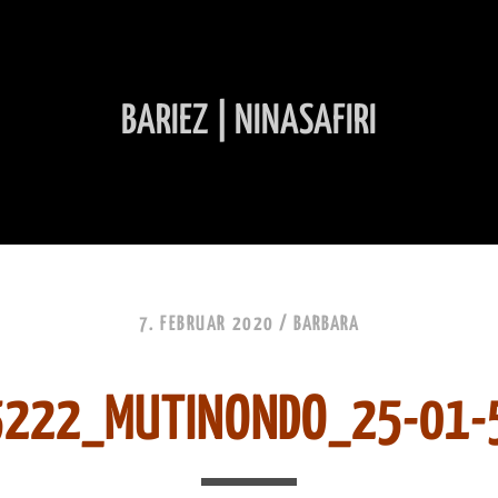
BARIEZ | NINASAFIRI
INHALT ÜBERSPRINGEN
7. FEBRUAR 2020 /
BARBARA
5222_MUTINONDO_25-01-