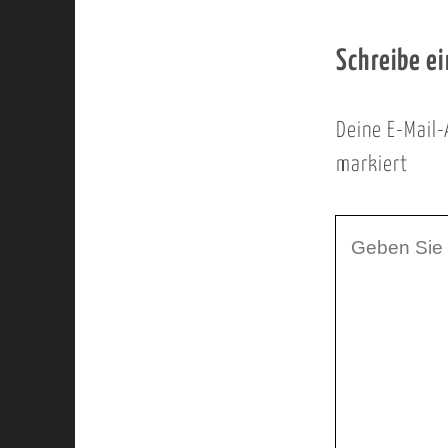
Schreibe e
Deine E-Mail-
markiert
I
h
r
K
o
m
m