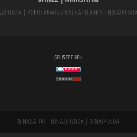
INAJIFUNZA | POPULÄRWISSENSCHAFTLICHES • NINAIPEND
GELISTET BEI:
NINASAFIRI | NINAJIFUNZA | NINAIPENDA