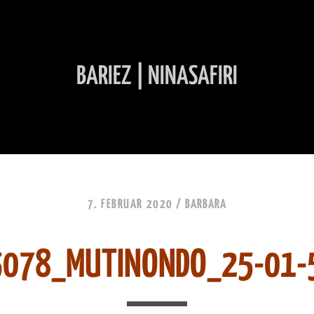
BARIEZ | NINASAFIRI
INHALT ÜBERSPRINGEN
7. FEBRUAR 2020 /
BARBARA
5078_MUTINONDO_25-01-