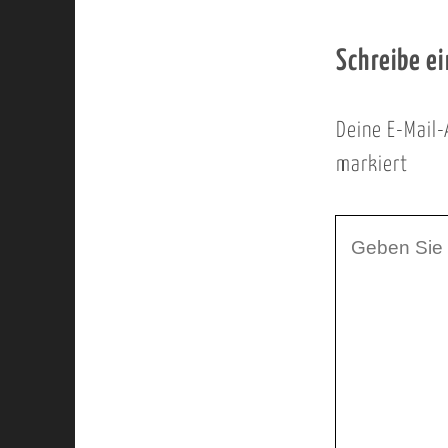
Schreibe e
Deine E-Mail-
markiert
I
h
r
K
o
m
m