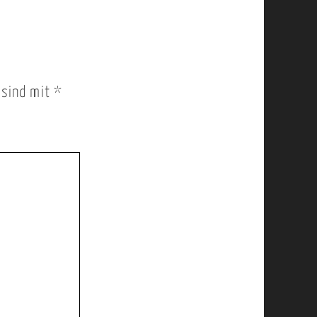
r sind mit
*