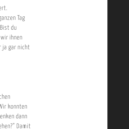
rt.
 ganzen Tag
Bist du
 wir ihnen
 ja gar nicht
schen
 Wir konnten
lenken dann
sehen?“ Damit