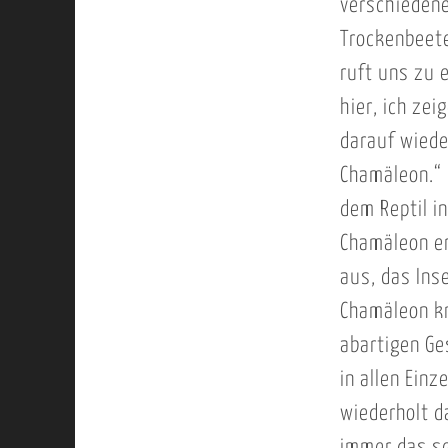
verschiedene
Trockenbeete
ruft uns zu 
hier, ich ze
darauf wiede
Chamäleon.“ 
dem Reptil i
Chamäleon er
aus, das Ins
Chamäleon kn
abartigen Ge
in allen Ein
wiederholt d