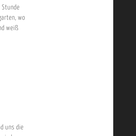
e Stunde
garten, wo
und weiß
nd uns die