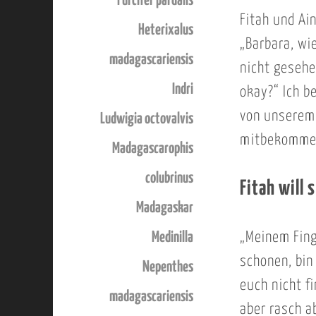
Furcifer pardalis
Fitah und Ai
Heterixalus
„Barbara, wi
madagascariensis
nicht gesehe
Indri
okay?“ Ich b
von unserem 
Ludwigia octovalvis
mitbekommen
Madagascarophis
colubrinus
Fitah will
Madagaskar
Medinilla
„Meinem Fing
schonen, bin
Nepenthes
euch nicht f
madagascariensis
aber rasch a