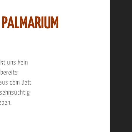
 PALMARIUM
kt uns kein
 bereits
 aus dem Bett
 sehnsüchtig
eben.