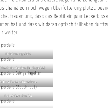
lbe – die Kamera und unsere Augen sind zu langsam.
as Chamäleon noch wegen Überfütterung platzt, beend
che, freuen uns, dass das Reptil ein paar Leckerbisse
en hat und dass wir daran optisch teilhaben durfte
ir weiter.
Fitahs Fütterungsobjekt
liches Pantherchamäleon (Furcifer pardalis)
Mit formvollendetem Ringelschwanz
Und makellosem Bäuchlein