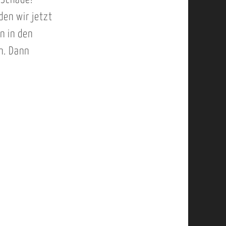
 Schade!
en wir jetzt
n in den
n. Dann