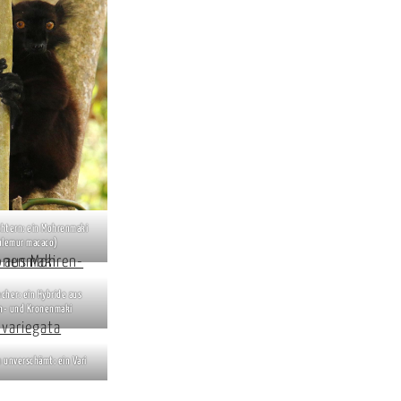
chtern: ein Mohrenmaki
ulemur macaco)
echer: ein Hybride aus
n- und Kronenmaki
 unverschämt: ein Vari