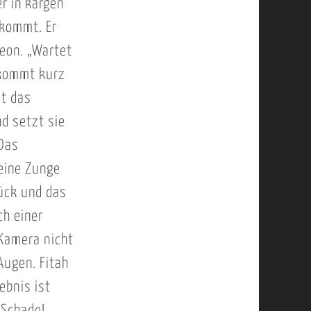
r in kargen
 kommt. Er
eon. „Wartet
d kommt kurz
zt das
d setzt sie
 Das
seine Zunge
rück und das
ch einer
 Kamera nicht
Augen. Fitah
ebnis ist