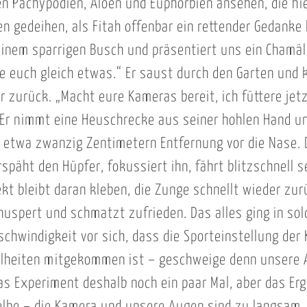
n Pachypodien, Aloen und Euphorbien ansehen, die hie
n gedeihen, als Fitah offenbar ein rettender Gedanke
einem sparrigen Busch und präsentiert uns ein Chamäl
ige euch gleich etwas.“ Er saust durch den Garten un
r zurück. „Macht eure Kameras bereit, ich füttere jet
Er nimmt eine Heuschrecke aus seiner hohlen Hand un
n etwa zwanzig Zentimetern Entfernung vor die Nase.
späht den Hüpfer, fokussiert ihn, fährt blitzschnell 
ekt bleibt daran kleben, die Zunge schnellt wieder zu
uspert und schmatzt zufrieden. Das alles ging in sol
schwindigkeit vor sich, dass die Sporteinstellung der
zelheiten mitgekommen ist – geschweige denn unsere 
as Experiment deshalb noch ein paar Mal, aber das Erg