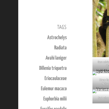
TAGS
Astrochelys
Radiata
Avahi laniger
Ganz schü
(E
Dillenia triquetra
Eriocaulaceae
Etwas fr
Mohre
Eulemur macaco
Euphorbia milii
Fast schon