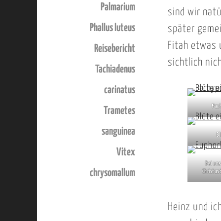
Palmarium
sind wir nat
Phallus luteus
später geme
Fitah etwas 
Reisebericht
sichtlich ni
Tachiadenus
carinatus
Pac
Trametes
sanguinea
Bl
Vitex
Bei un
chrysomallum
Christus
Heinz und ic