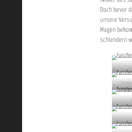
immer das se
Doch bevor d
unsere Versu
Magen bekomm
schlendern w
Ein männ