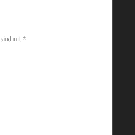
r sind mit
*