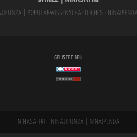
INAJIFUNZA | POPULÄRWISSENSCHAFTLICHES • NINAIPEND
GELISTET BEI:
NINASAFIRI | NINAJIFUNZA | NINAIPENDA