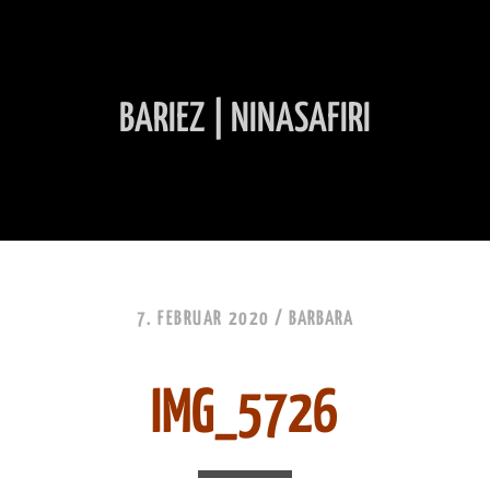
BARIEZ | NINASAFIRI
INHALT ÜBERSPRINGEN
7. FEBRUAR 2020 /
BARBARA
IMG_5726