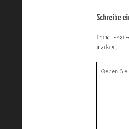
Schreibe e
Deine E-Mail-
markiert
I
h
r
K
o
m
m