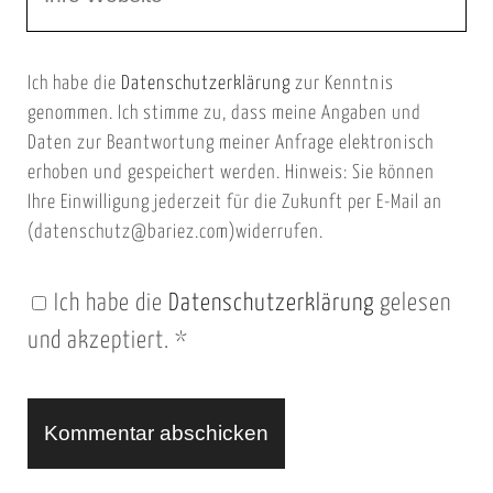
e
E
b
m
Ich habe die
Datenschutzerklärung
zur Kenntnis
s
a
genommen. Ich stimme zu, dass meine Angaben und
e
i
Daten zur Beantwortung meiner Anfrage elektronisch
i
l
erhoben und gespeichert werden. Hinweis: Sie können
t
Ihre Einwilligung jederzeit für die Zukunft per E-Mail an
(datenschutz@bariez.com)widerrufen.
e
n
Ich habe die
Datenschutzerklärung
gelesen
U
und akzeptiert.
*
R
L