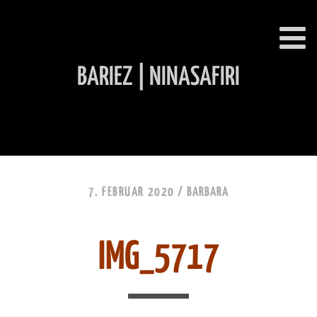
BARIEZ | NINASAFIRI
INHALT ÜBERSPRINGEN
7. FEBRUAR 2020 /
BARBARA
IMG_5717