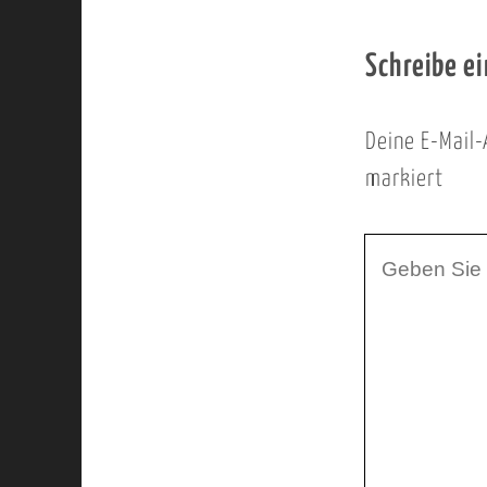
Schreibe e
Deine E-Mail-
markiert
I
h
r
K
o
m
m