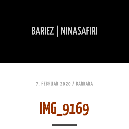
BARIEZ | NINASAFIRI
INHALT ÜBERSPRINGEN
7. FEBRUAR 2020 /
BARBARA
IMG_9169