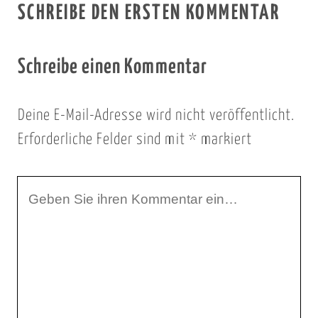
SCHREIBE DEN ERSTEN KOMMENTAR
Schreibe einen Kommentar
Deine E-Mail-Adresse wird nicht veröffentlicht.
Erforderliche Felder sind mit
*
markiert
I
h
r
K
o
m