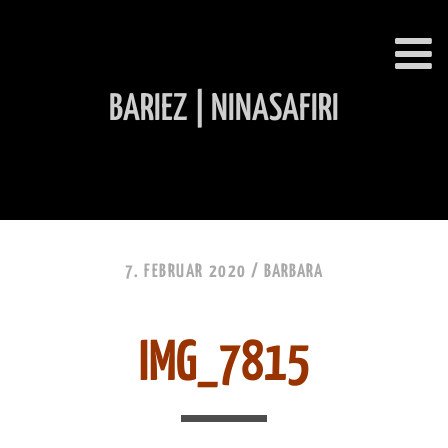
BARIEZ | NINASAFIRI
INHALT ÜBERSPRINGEN
7. FEBRUAR 2020 /
BARBARA
IMG_7815