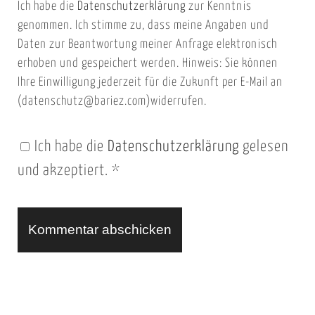
Ich habe die
Datenschutzerklärung
zur Kenntnis
s
a
genommen. Ich stimme zu, dass meine Angaben und
e
i
Daten zur Beantwortung meiner Anfrage elektronisch
i
l
erhoben und gespeichert werden. Hinweis: Sie können
t
Ihre Einwilligung jederzeit für die Zukunft per E-Mail an
(datenschutz@bariez.com)widerrufen.
e
n
Ich habe die
Datenschutzerklärung
gelesen
U
und akzeptiert.
*
R
L
A
l