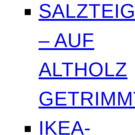
SALZTEI
– AUF
ALTHOLZ
GETRIMM
IKEA-