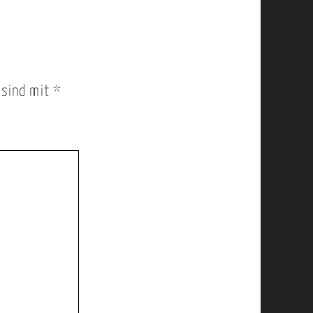
r sind mit
*