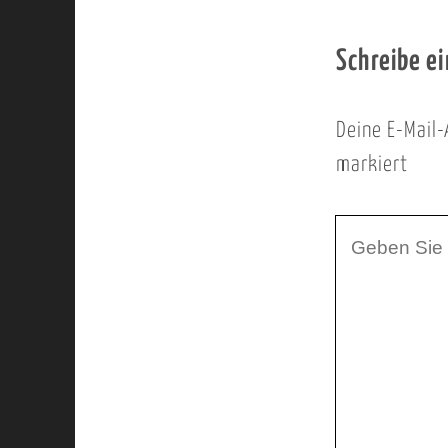
Schreibe e
Deine E-Mail-
markiert
I
h
r
K
o
m
m