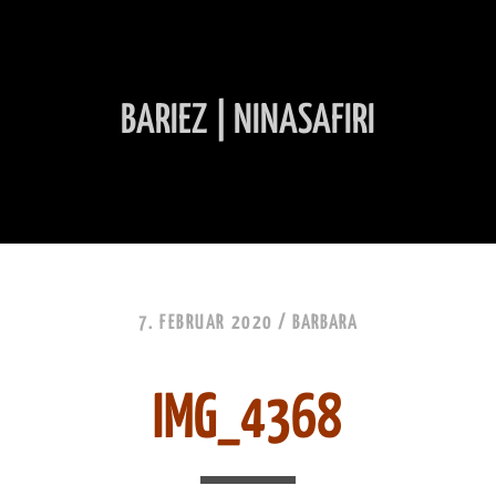
BARIEZ | NINASAFIRI
INHALT ÜBERSPRINGEN
7. FEBRUAR 2020 /
BARBARA
IMG_4368