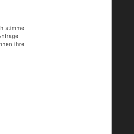
ch stimme
Anfrage
nnen Ihre
d