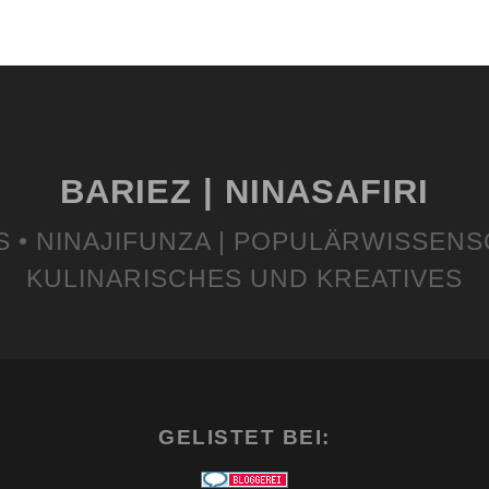
BARIEZ | NINASAFIRI
S • NINAJIFUNZA | POPULÄRWISSENS
KULINARISCHES UND KREATIVES
GELISTET BEI: