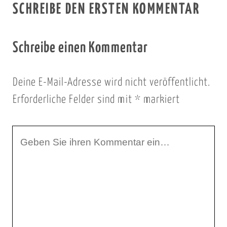
SCHREIBE DEN ERSTEN KOMMENTAR
Schreibe einen Kommentar
Deine E-Mail-Adresse wird nicht veröffentlicht.
Erforderliche Felder sind mit
*
markiert
I
h
r
K
o
m