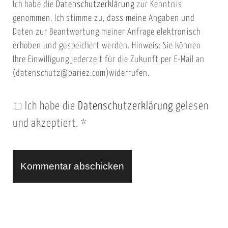
Ich habe die
Datenschutzerklärung
zur Kenntnis
s
a
genommen. Ich stimme zu, dass meine Angaben und
e
i
Daten zur Beantwortung meiner Anfrage elektronisch
i
l
erhoben und gespeichert werden. Hinweis: Sie können
t
Ihre Einwilligung jederzeit für die Zukunft per E-Mail an
(datenschutz@bariez.com)widerrufen.
e
n
Ich habe die
Datenschutzerklärung
gelesen
U
und akzeptiert.
*
R
L
A
l