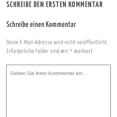
SCHREIBE DEN ERSTEN KOMMENTAR
Schreibe einen Kommentar
Deine E-Mail-Adresse wird nicht veröffentlicht.
Erforderliche Felder sind mit
*
markiert
I
h
r
K
o
m