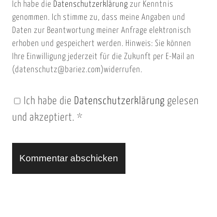
Ich habe die
Datenschutzerklärung
zur Kenntnis
s
a
genommen. Ich stimme zu, dass meine Angaben und
e
i
Daten zur Beantwortung meiner Anfrage elektronisch
i
l
erhoben und gespeichert werden. Hinweis: Sie können
t
Ihre Einwilligung jederzeit für die Zukunft per E-Mail an
(datenschutz@bariez.com)widerrufen.
e
n
Ich habe die
Datenschutzerklärung
gelesen
U
und akzeptiert.
*
R
L
A
l