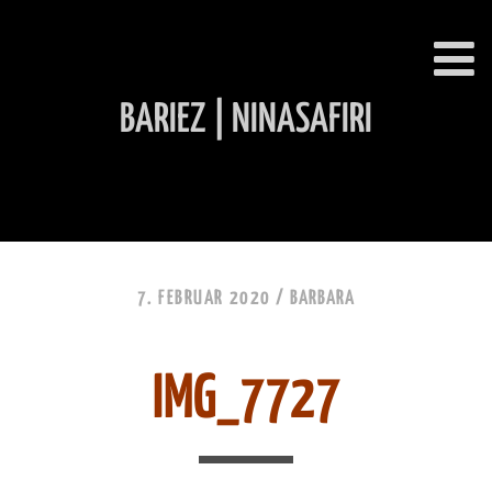
BARIEZ | NINASAFIRI
INHALT ÜBERSPRINGEN
7. FEBRUAR 2020 /
BARBARA
IMG_7727